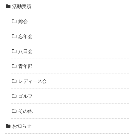
活動実績
総会
忘年会
八日会
青年部
レディース会
ゴルフ
その他
お知らせ