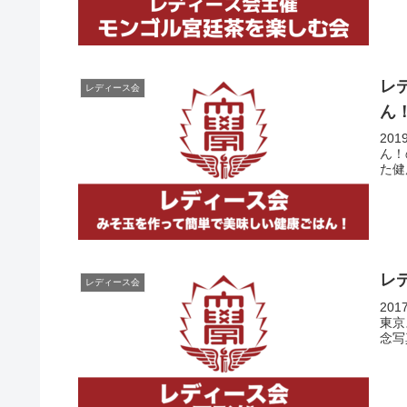
レ
レディース会
ん
20
ん！
た健
レ
レディース会
20
東京
念写