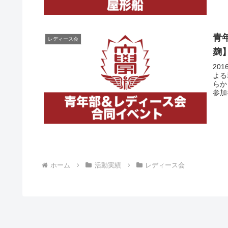
青
レディース会
麹
20
よる
らか
参加
ホーム
活動実績
レディース会