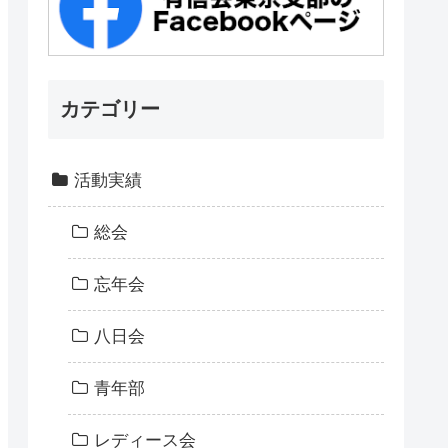
カテゴリー
活動実績
総会
忘年会
八日会
青年部
レディース会