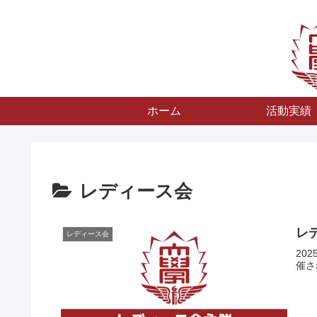
ホーム
活動実績
レディース会
レ
レディース会
20
催さ