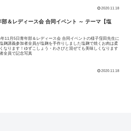
2020.11.18
年部＆レディース会 合同イベント ～ テーマ【塩
】
16年11月5日青年部＆レディース会 合同イベントの様子窪田先生に
塩麹講義参加者全員が塩麹を手作りしました塩麹で焼くお肉は柔
くなります！ゆずこしょう・わさびと混ぜても美味しくなります
者全員で記念写真
2020.11.18