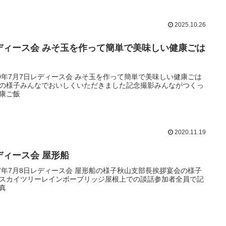
2025.10.26
ディース会 みそ玉を作って簡単で美味しい健康ごは
！
19年7月7日レディース会 みそ玉を作って簡単で美味しい健康ごは
の様子みんなでおいしくいただきました記念撮影みんながつくっ
康ご飯
2020.11.19
ディース会 屋形船
17年7月8日レディース会 屋形船の様子秋山支部長挨拶宴会の様子
スカイツリーレインボーブリッジ屋根上での談話参加者全員で記
真