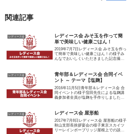
関連記事
レディース会 みそ玉を作って簡
レディース会
単で美味しい健康ごはん！
2019年7月7日レディース会 みそ玉を作っ
て簡単で美味しい健康ごはん！の様子み
んなでおいしくいただきました記念撮影
みんながつくった健康ご飯
青年部＆レディース会 合同イベ
レディース会
ント ～ テーマ【塩麹】
2016年11月5日青年部＆レディース会 合
同イベントの様子窪田先生による塩麹講
義参加者全員が塩麹を手作りしました塩
麹で焼くお肉は柔らかくなります！ゆず
こしょう・わさびと混ぜても美味しくな
ります参加者全員で記念写真
レディース会 屋形船
レディース会
2017年7月8日レディース会 屋形船の様子
秋山支部長挨拶宴会の様子東京スカイツ
リーレインボーブリッジ屋根上での談話