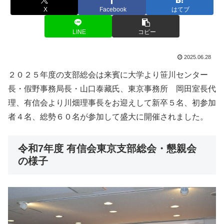
X
Facebook
はてブ
LINE
コピー
2025.06.28
２０２５年度の支部総会は来賓に大学より笹川センター
長・假野事務局長・山口泰藏氏、東京事務所 岡田室長代
理、有信会より川畑理事長をお迎えして新卒５名、初参加
者４名、総勢６０名が参加して盛大に開催されました。
令和7年度 有信会東京支部総会・懇親会
の様子