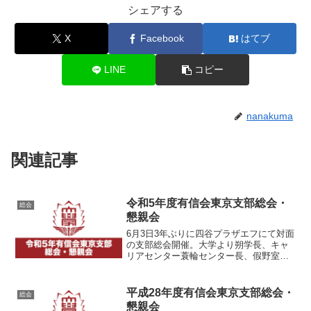
シェアする
X
Facebook
はてブ
LINE
コピー
nanakuma
関連記事
令和5年度有信会東京支部総会・
総会
懇親会
6月3日3年ぶりに四谷プラザエフにて対面
の支部総会開催。大学より朔学長、キャ
リアセンター蓑輪センター長、假野室長
補佐、菊池主任、東京事務所岡田室長代
理 有信会本部より川畑名誉理事長、石
村理事長、山口事務局長をお迎えし盛大
平成28年度有信会東京支部総会・
総会
に開催。第一部定例総...
懇親会