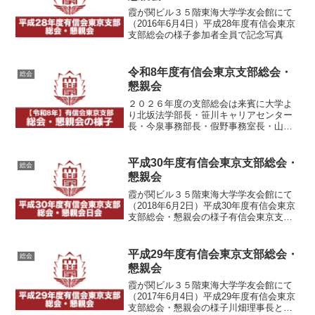
霞が関ビル３５階東海大学学友会館にて
（2016年6月4日）平成28年度有信会東京
支部総会の様子参加者全員で記念写真
令和8年度有信会東京支部総会・
総会
懇親会
２０２６年度の支部総会は来賓に大学よ
り北坂法学部長・笹川キャリアセンター
長・今泉事務部長・假野事務室長・山口
泰藏氏、東京事務所 岡田室長代理、有
信会より川畑理事長・松中広報委員をお
迎えして新卒５名、初参加者５名、総勢
平成30年度有信会東京支部総会・
総会
５８名が参加して盛大に開...
懇親会
霞が関ビル３５階東海大学学友会館にて
（2018年6月2日）平成30年度有信会東京
支部総会・懇親会の様子有信会東京支部
総会の会場秋山支部長によるご挨拶福岡
大学学長・山口政俊氏によるご挨拶
平成29年度有信会東京支部総会・
総会
懇親会
霞が関ビル３５階東海大学学友会館にて
（2017年6月4日）平成29年度有信会東京
支部総会・懇親会の様子川畑理事長と記