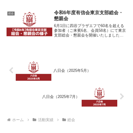
念撮影懇親会の様子今回の初参加者校歌
斉唱参加者全員で記念写真
令和6年度有信会東京支部総会・
総会
懇親会
6月1日に四谷プラザエフで60名を超える
参加者（ご来賓6名、会員58名）にて東京
支部総会・懇親会を開催いたしました。
第一部定例総会では支部長挨拶の後、議
題について報告・審議・採決の結果承認
となり、約30分で終了しました。ご来賓
の紹介後、山下...
八日会（2025年5月）
八日会（2025年7月）
ホーム
活動実績
総会