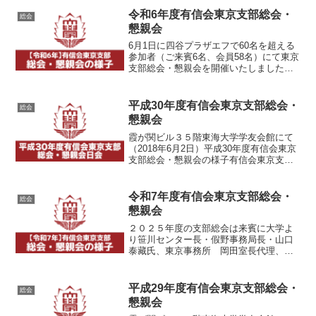
令和6年度有信会東京支部総会・
総会
懇親会
6月1日に四谷プラザエフで60名を超える
参加者（ご来賓6名、会員58名）にて東京
支部総会・懇親会を開催いたしました。
第一部定例総会では支部長挨拶の後、議
題について報告・審議・採決の結果承認
となり、約30分で終了しました。ご来賓
平成30年度有信会東京支部総会・
総会
の紹介後、山下...
懇親会
霞が関ビル３５階東海大学学友会館にて
（2018年6月2日）平成30年度有信会東京
支部総会・懇親会の様子有信会東京支部
総会の会場秋山支部長によるご挨拶福岡
大学学長・山口政俊氏によるご挨拶
令和7年度有信会東京支部総会・
総会
懇親会
２０２５年度の支部総会は来賓に大学よ
り笹川センター長・假野事務局長・山口
泰藏氏、東京事務所 岡田室長代理、有
信会より川畑理事長をお迎えして新卒５
名、初参加者４名、総勢６０名が参加し
て盛大に開催されました。令和7年度 有
平成29年度有信会東京支部総会・
総会
信会東京支部総会・懇親...
懇親会