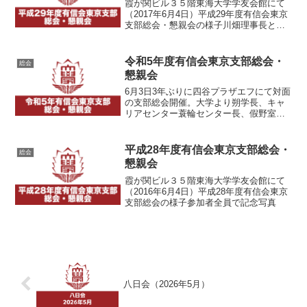
霞が関ビル３５階東海大学学友会館にて
（2017年6月4日）平成29年度有信会東京
支部総会・懇親会の様子川畑理事長と記
念撮影懇親会の様子今回の初参加者校歌
斉唱参加者全員で記念写真
令和5年度有信会東京支部総会・
総会
懇親会
6月3日3年ぶりに四谷プラザエフにて対面
の支部総会開催。大学より朔学長、キャ
リアセンター蓑輪センター長、假野室長
補佐、菊池主任、東京事務所岡田室長代
理 有信会本部より川畑名誉理事長、石
村理事長、山口事務局長をお迎えし盛大
平成28年度有信会東京支部総会・
総会
に開催。第一部定例総...
懇親会
霞が関ビル３５階東海大学学友会館にて
（2016年6月4日）平成28年度有信会東京
支部総会の様子参加者全員で記念写真
八日会（2026年5月）