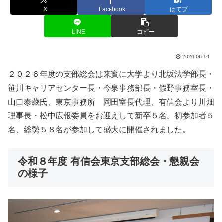
X
Facebook
はてブ
LINE
コピー
2026.06.14
２０２６年度の支部総会は来賓に大学より北坂法学部長・
笹川キャリアセンター長・今泉事務部長・假野事務室長・
山口泰藏氏、東京事務所 岡田室長代理、有信会より川畑
理事長・松中広報委員をお迎えして新卒５名、初参加者５
名、総勢５８名が参加して盛大に開催されました。
令和８年度 有信会東京支部総会・懇親会
の様子