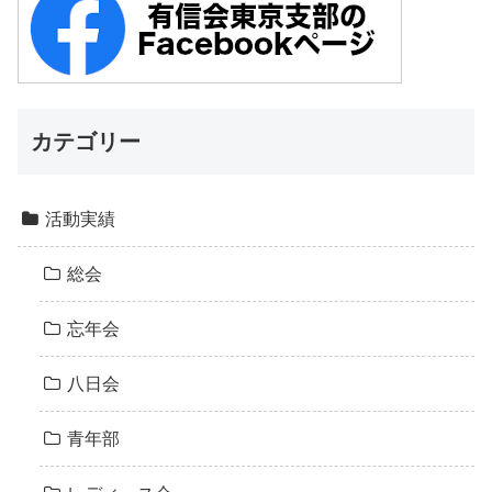
カテゴリー
活動実績
総会
忘年会
八日会
青年部