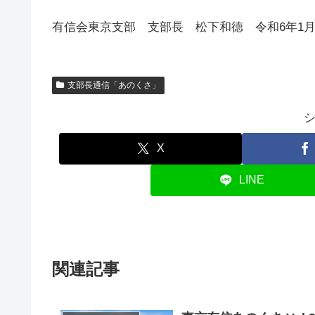
有信会東京支部 支部長 松下和徳 令和6年1月
支部長通信「あのくさ」
X
LINE
関連記事