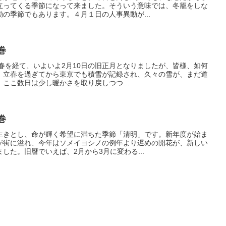
立ってくる季節になって来ました。そういう意味では、冬籠をしな
の季節でもあります。４月１日の人事異動が...
巻
立春を経て、いよいよ2月10日の旧正月となりましたが、皆様、如何
、立春を過ぎてから東京でも積雪が記録され、久々の雪が、まだ道
ここ数日は少し暖かさを取り戻しつつ...
巻
生きとし、命が輝く希望に満ちた季節「清明」です。新年度が始ま
が街に溢れ、今年はソメイヨシノの例年より遅めの開花が、新しい
した。旧暦でいえば、2月から3月に変わる...