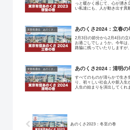
っと暖かく感じて、心が湧き
い私達にも、人が動き出す異動
あのくさ2024：立春の
支部長通信「あのくさ」
2月3日の節分から2月4日の
お過ごしでしょうか。今年は
路脇に残っていたりしますが、
あのくさ2024：清明の
支部長通信「あのくさ」
すべてのものが清らかで生き
り、初々しい社会人や新入生
人生の始まりを演出してくれま
あのくさ2023：冬至の巻