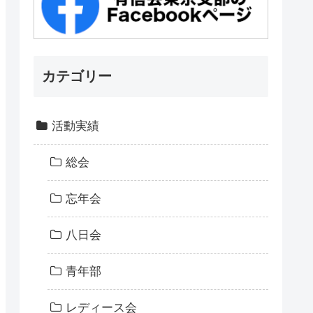
カテゴリー
活動実績
総会
忘年会
八日会
青年部
レディース会