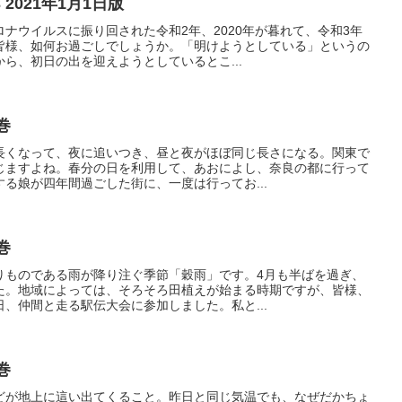
 2021年1月1日版
ナウイルスに振り回された令和2年、2020年が暮れて、令和3年
皆様、如何お過ごしでしょうか。「明けようとしている」というの
ら、初日の出を迎えようとしているとこ...
巻
長くなって、夜に追いつき、昼と夜がほぼ同じ長さになる。関東で
じますよね。春分の日を利用して、あおによし、奈良の都に行って
る娘が四年間過ごした街に、一度は行ってお...
巻
りものである雨が降り注ぐ季節「穀雨」です。4月も半ばを過ぎ、
た。地域によっては、そろそろ田植えが始まる時期ですが、皆様、
、仲間と走る駅伝大会に参加しました。私と...
巻
どが地上に這い出てくること。昨日と同じ気温でも、なぜだかちょ