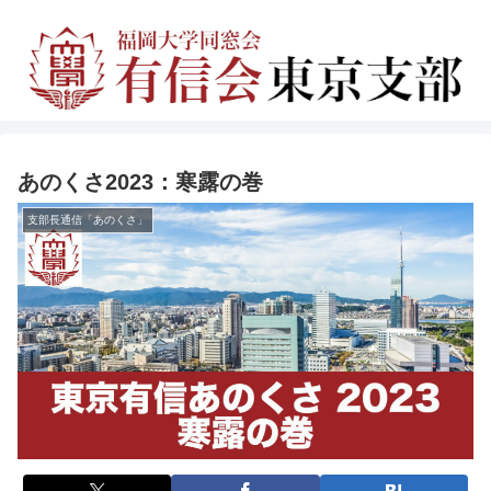
あのくさ2023：寒露の巻
支部長通信「あのくさ」