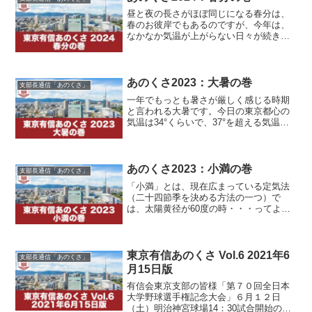
昼と夜の長さがほぼ同じになる春分は、
春のお彼岸でもあるのですが、今年は、
なかなか気温が上がらない日々が続きま
した。今週はようやく東京の桜も開花
し、春の暖かさを感じる週末を迎えてい
ますが、みなさま、如何お過ごしでしょ
うか。気がつけば、あっとい...
あのくさ2023：大暑の巻
支部長通信「あのくさ」
一年でもっとも暑さが厳しく感じる時期
と言われる大暑です。今日の東京都心の
気温は34°くらいで、37°を超える気温と
数字的に比べれば低い感じもしますが、
大暑の名に恥じない暑さが続いていま
す。子供の頃なら夏休みが始まる時期
で、一年で一番楽しい気...
あのくさ2023：小満の巻
支部長通信「あのくさ」
「小満」とは、現在広まっている定気法
（二十四節季を決める方法の一つ）で
は、太陽黄径が60度の時・・・ってよく
わかりませんが、歴ではそれが起こる日
を指し、天文学ではその瞬間を指すとの
ことです。今の私の知識では、簡単に理
解できる内容ではありませ...
東京有信あのくさ Vol.6 2021年6
支部長通信「あのくさ」
月15日版
有信会東京支部の皆様「第７０回全日本
大学野球選手権記念大会」６月１２日
（土）明治神宮球場14：30試合開始の準