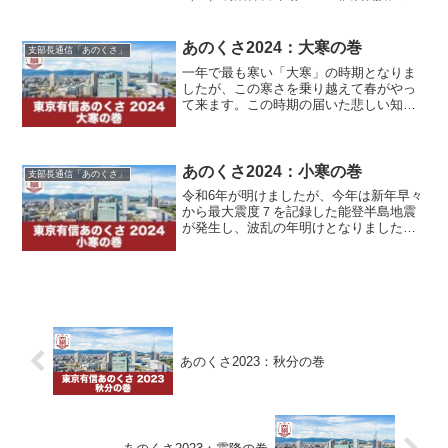
決勝、福岡大学 対 福井工業大学の応
援に行ってきました。平日の試合ではな
かなか応援に行けないところですが、土
あのくさ2024：大寒の巻
支部長通信「あのくさ」
曜日の準決勝まで勝ち進...
一年で最も寒い「大寒」の時期となりま
したが、この寒さを乗り越えて春がやっ
て来ます。この時期の届いた悲しい知ら
せですが、有信会東京支部の相談役であ
る辛嶋保馬さんがお亡くなりになりまし
た。福岡大学同窓会の発展に強い思いを
寄せられていた大先輩のご...
あのくさ2024：小寒の巻
支部長通信「あのくさ」
令和6年が明けましたが、今年は新年早々
から最大震度７を記録した能登半島地震
が発生し、波乱の年明けとなりました。
今も被害の全容は明らかになっていませ
んが、今回の大規模な地震により、200名
を超える方々がお亡くなりになられてお
り、亡くなられた方...
あのくさ2023：秋分の巻